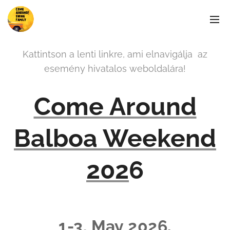
Kattintson a lenti linkre, ami elnavigálja az
esemény hivatalos weboldalára!
Come Around
Balboa Weekend
202
6
1-3. May 2026,