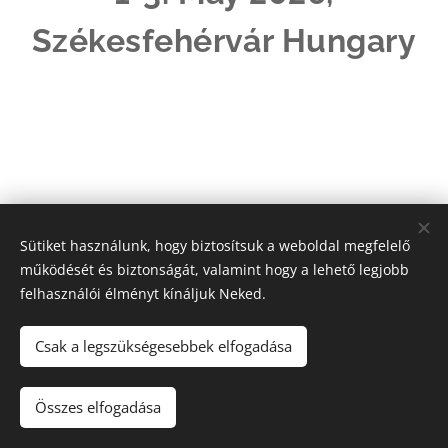
Székesfehérvár Hungary
Sütiket használunk, hogy biztosítsuk a weboldal megfelelő
működését és biztonságát, valamint hogy a lehető legjobb
felhasználói élményt kínáljuk Neked.
Come Around Swing Family | Minden jog fenntartva.
Tánc és Rekreációs Egyesület
Sütik
Csak a legszükségesebbek elfogadása
Nyelvek
Összes elfogadása
Magyar
English